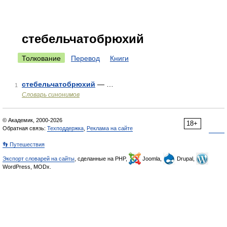
стебельчатобрюхий
Толкование
Перевод
Книги
стебельчатобрюхий
— …
1
Словарь синонимов
© Академик, 2000-2026
18+
Обратная связь:
Техподдержка
,
Реклама на сайте
👣 Путешествия
Экспорт словарей на сайты
, сделанные на PHP,
Joomla,
Drupal,
WordPress, MODx.